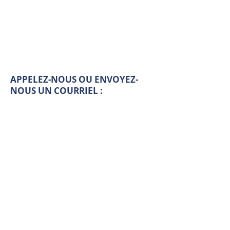
APPELEZ-NOUS OU ENVOYEZ-
NOUS UN COURRIEL
:
VOUS POUVEZ NOUS ENVOYER
UN MESSAGE VIA LE
FORMULAIRE :
Prénom
Nom de famille
Courriel