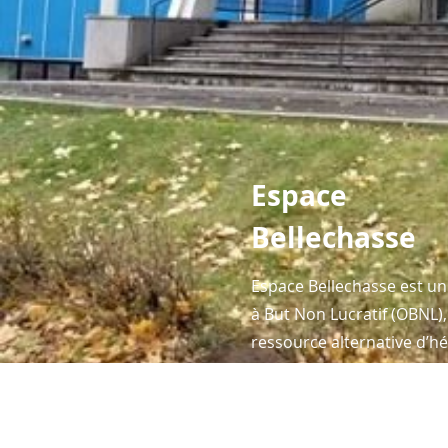
Espace
Bellechasse
Espace Bellechasse est u
à But Non Lucratif (OBNL)
ressource alternative d’
pour personnes à mobilité
avec services 24 heures.