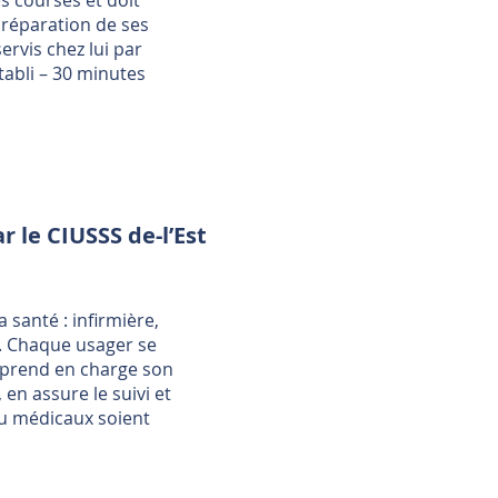
es courses et doit
préparation de ses
ervis chez lui par
tabli – 30 minutes
r le CIUSSS de-l’Est
a santé : infirmière,
c. Chaque usager se
 prend en charge son
, en assure le suivi et
ou médicaux soient