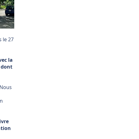
 le 27
vec la
 dont
 Nous
en
ivre
ation