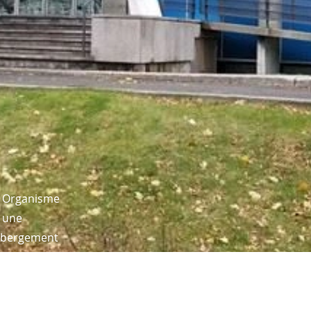
n Organisme
, une
hébergement
 réduite