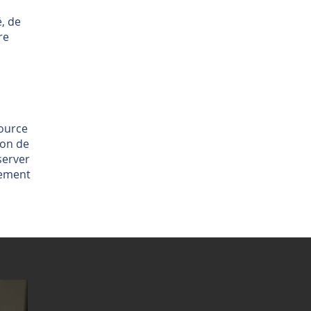
é, de
re
source
ion de
server
nement