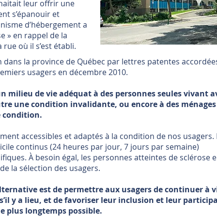
haitait leur offrir une
ient s’épanouir et
ganisme d’hébergement a
 » en rappel de la
rue où il s’est établi.
on dans la province de Québec par lettres patentes accordées
remiers usagers en décembre 2010.
un milieu de vie adéquat à des personnes seules vivant a
utre une condition invalidante, ou encore à des ménages
 condition.
ment accessibles et adaptés à la condition de nos usagers.
icile continus (24 heures par jour, 7 jours par semaine)
fiques. À besoin égal, les personnes atteintes de sclérose 
 de la sélection des usagers.
alternative est de permettre aux usagers de continuer à v
il y a lieu, et de favoriser leur inclusion et leur particip
e plus longtemps possible.